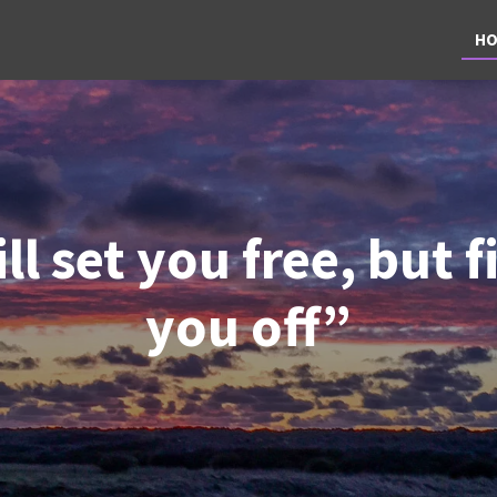
HO
l set you free, but fir
you off”