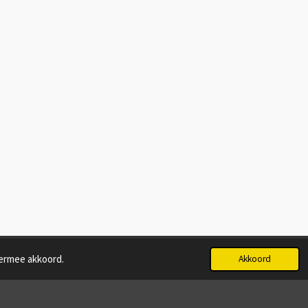
iermee akkoord.
Akkoord
Powered by
JouwWeb