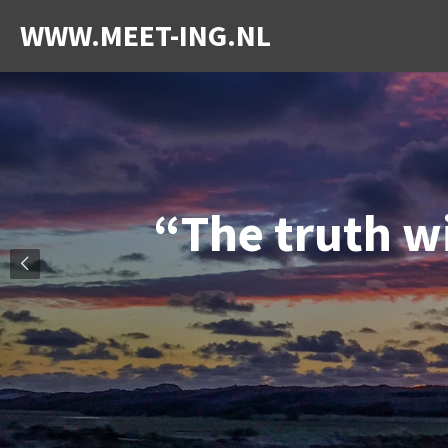
Ga
WWW.MEET-ING.NL
direct
naar
de
hoofdinhoud
“The truth wil