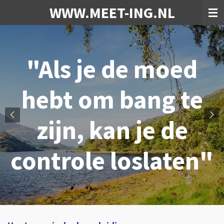
WWW.MEET-ING.NL
Ga
direct
naar
de
hoofdinhoud
"Als je de moed
hebt om bang te
zijn, kan je de
controle loslaten"