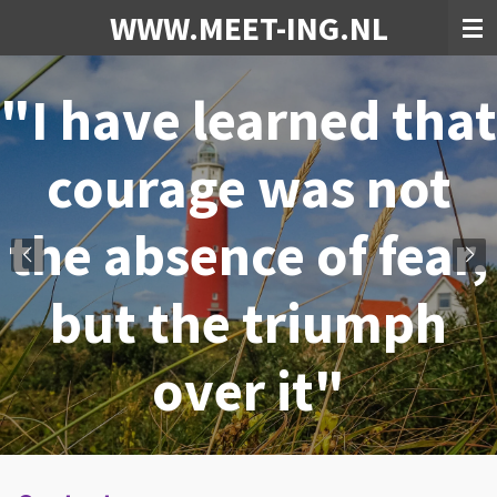
WWW.MEET-ING.NL
Ga
direct
naar
"I have learned that
de
hoofdinhoud
courage was not
the absence of fear,
but the triumph
over it"